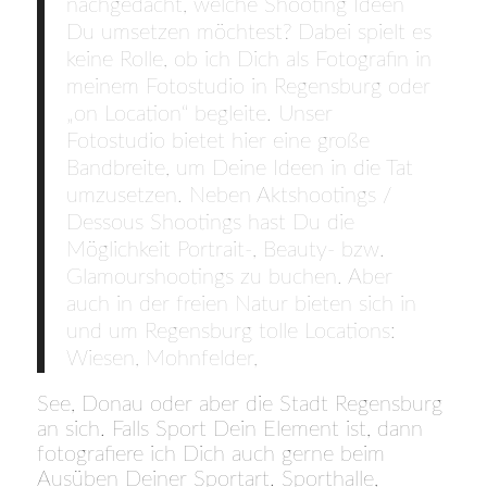
nachgedacht, welche Shooting Ideen
Du umsetzen möchtest? Dabei spielt es
keine Rolle, ob ich Dich als Fotografin in
meinem Fotostudio in Regensburg oder
„on Location“ begleite. Unser
Fotostudio bietet hier eine große
Bandbreite, um Deine Ideen in die Tat
umzusetzen. Neben Aktshootings /
Dessous Shootings hast Du die
Möglichkeit Portrait-, Beauty- bzw.
Glamourshootings zu buchen. Aber
auch in der freien Natur bieten sich in
und um Regensburg tolle Locations:
Wiesen, Mohnfelder,
See, Donau oder aber die Stadt Regensburg
an sich. Falls Sport Dein Element ist, dann
fotografiere ich Dich auch gerne beim
Ausüben Deiner Sportart. Sporthalle,